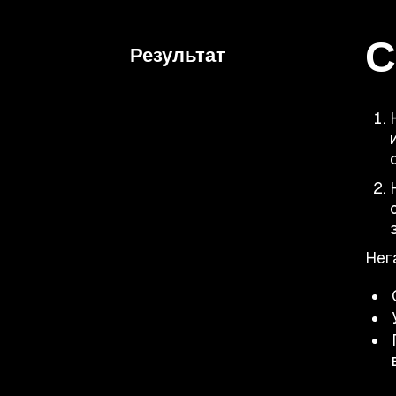
С
Результат
Нег