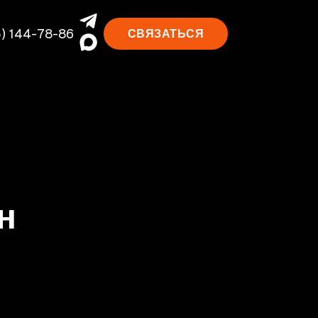
) 144-78-86
СВЯЗАТЬСЯ
рн