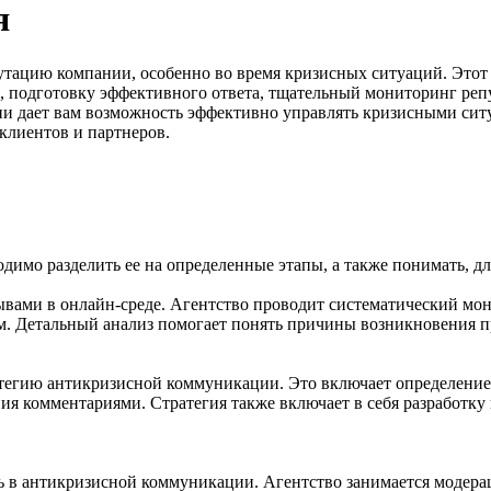
я
утацию компании, особенно во время кризисных ситуаций. Этот
и, подготовку эффективного ответа, тщательный мониторинг реп
и дает вам возможность эффективно управлять кризисными сит
клиентов и партнеров.
димо разделить ее на определенные этапы, а также понимать, дл
ывами в онлайн-среде. Агентство проводит систематический мо
м. Детальный анализ помогает понять причины возникновения п
ратегию антикризисной коммуникации. Это включает определени
я комментариями. Стратегия также включает в себя разработку
ь в антикризисной коммуникации. Агентство занимается модера