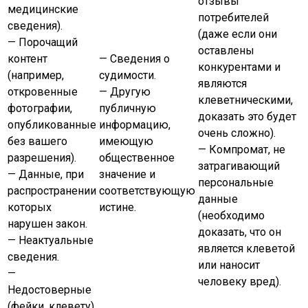
отзывы
медицинские
потребителей
сведения).
(даже если они
— Порочащий
оставлены
контент
— Сведения о
конкурентами и
(например,
судимости.
являются
откровенные
— Другую
клеветническими,
фотографии,
публичную
доказать это будет
опубликованные
информацию,
очень сложно).
без вашего
имеющую
— Компромат, не
разрешения).
общественное
затрагивающий
— Данные, при
значение и
персональные
распространении
соответствующую
данные
которых
истине.
(необходимо
нарушен закон.
доказать, что он
— Неактуальные
является клеветой
сведения.
или наносит
—
человеку вред).
Недостоверные
(фейки, клевету).